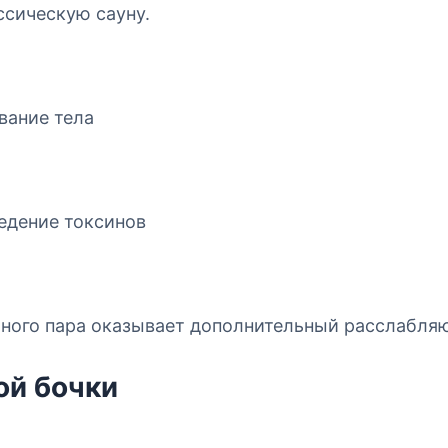
ссическую сауну.
вание тела
едение токсинов
яного пара оказывает дополнительный расслабля
ой бочки