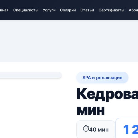
авная
Специалисты
Услуги
Солярий
Статьи
Сертификаты
Абон
SPA и релаксация
Кедрова
мин
1 
⏱️
40 мин