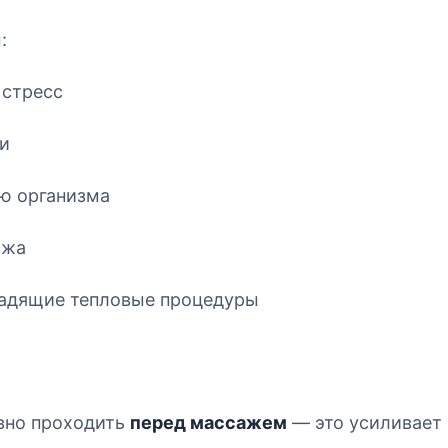
:
 стресс
жи
ю организма
ажа
щадящие тепловые процедуры
вно проходить
перед массажем
— это усиливает